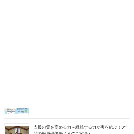
2025年5月31日
未来のキャリアを探そう！令和８年度（2026年）
採用 愛の聖母園インターンシップ＆採用試験
2025年5月31日
愛の聖母園を支えてくださっているご支援者の皆
様へ～今年度もどうぞよろしくお願いいたします
～
2025年4月7日
急募パート募集しています：保育補助職員 （勤
務開始日4月1日）
2025年3月14日
支援の質を高める力～継続する力が実を結ぶ！3年
間の職員研修修了者のご紹介～