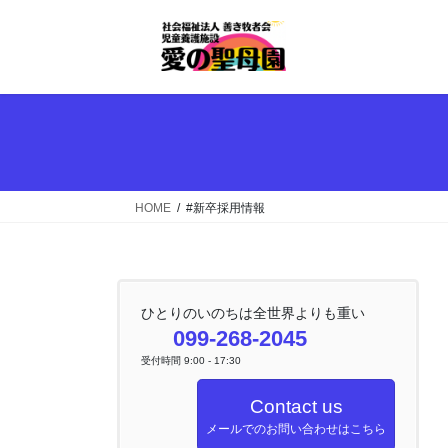
コ
ナ
ン
ビ
テ
ゲ
ン
ー
ツ
シ
へ
ョ
ス
ン
キ
に
ッ
移
HOME
#新卒採用情報
プ
動
ひとりのいのちは全世界よりも重い
099-268-2045
受付時間 9:00 - 17:30
Contact us
メールでのお問い合わせはこちら