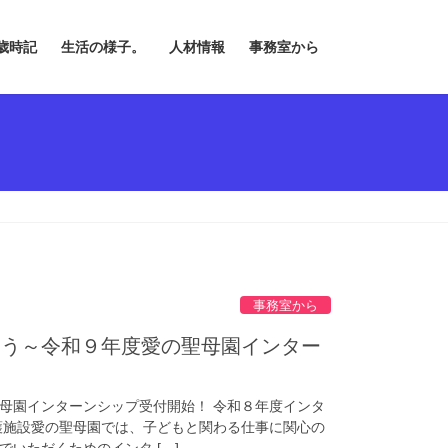
歳時記
生活の様子。
人材情報
事務室から
事務室から
よう～令和９年度愛の聖母園インター
母園インターンシップ受付開始！ 令和８年度インタ
護施設愛の聖母園では、子どもと関わる仕事に関心の
いただくためのインタ […]