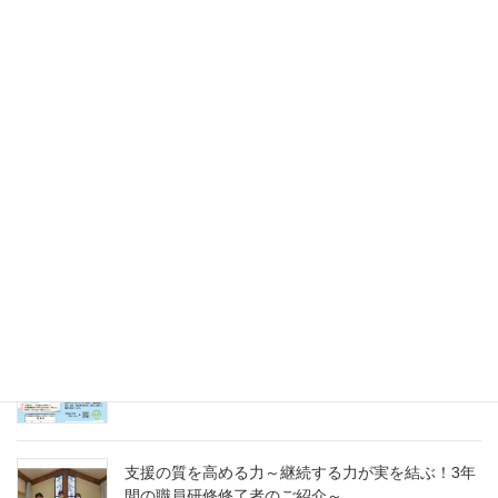
2025年5月31日
未来のキャリアを探そう！令和８年度（2026年）
採用 愛の聖母園インターンシップ＆採用試験
2025年5月31日
愛の聖母園を支えてくださっているご支援者の皆
様へ～今年度もどうぞよろしくお願いいたします
～
2025年4月7日
急募パート募集しています：保育補助職員 （勤
務開始日4月1日）
2025年3月14日
支援の質を高める力～継続する力が実を結ぶ！3年
間の職員研修修了者のご紹介～