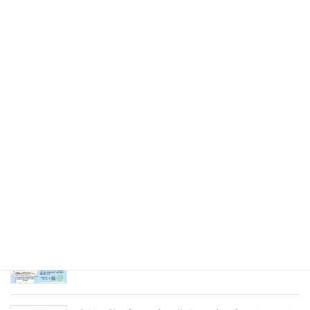
令和7年8月9日（土）
2025年5月31日
未来のキャリアを探そう！令和８年度（2026年）
採用 愛の聖母園インターンシップ＆採用試験
2025年5月31日
愛の聖母園を支えてくださっているご支援者の皆
様へ～今年度もどうぞよろしくお願いいたします
～
2025年4月7日
急募パート募集しています：保育補助職員 （勤
務開始日4月1日）
2025年3月14日