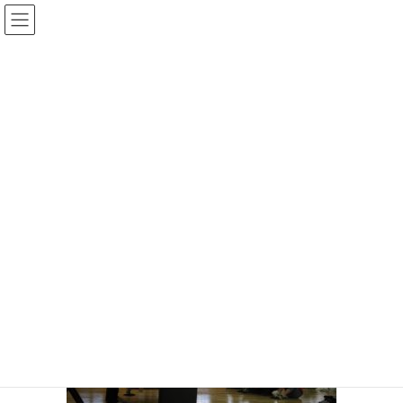
コ
ナ
ン
ビ
テ
ゲ
ン
ー
メディア
ツ
シ
へ
ョ
ス
ン
HOME
メディア
IMG_0683
キ
に
ッ
移
プ
動
2017年2月19日
/ 最終更新日時 :
2017年2月19日
IMG_0683