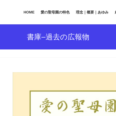
HOME
愛の聖母園の特色
理念｜概要｜あゆみ
書庫–過去の広報物