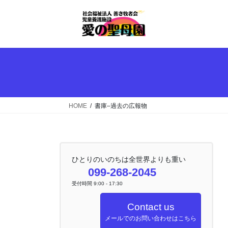
コ
ナ
ン
ビ
テ
ゲ
ン
ー
ツ
シ
へ
ョ
ス
ン
キ
に
ッ
移
HOME
書庫–過去の広報物
プ
動
ひとりのいのちは全世界よりも重い
099-268-2045
受付時間 9:00 - 17:30
Contact us
メールでのお問い合わせはこちら