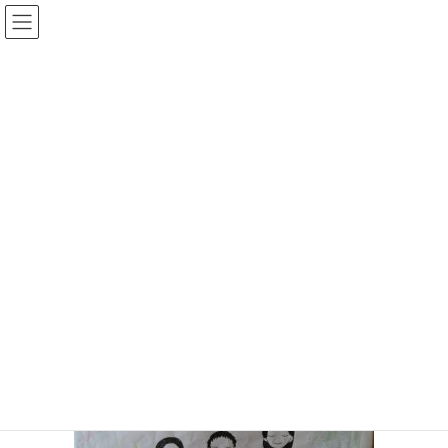
コ
ナ
ン
ビ
テ
ゲ
ン
ー
メディア
ツ
シ
へ
ョ
ス
ン
HOME
メディア
IMG_1111
キ
に
ッ
移
プ
動
2017年11月28日
/ 最終更新日時 :
2017年11月28日
IMG_1111