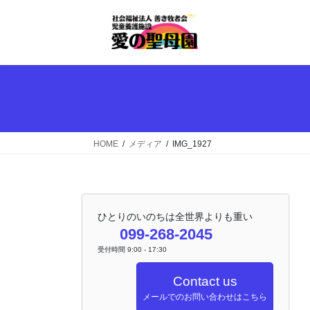
コ
ナ
ン
ビ
テ
ゲ
ン
ー
ツ
シ
へ
ョ
ス
ン
キ
に
ッ
移
HOME
メディア
IMG_1927
プ
動
ひとりのいのちは全世界よりも重い
099-268-2045
受付時間 9:00 - 17:30
Contact us
メールでのお問い合わせはこちら