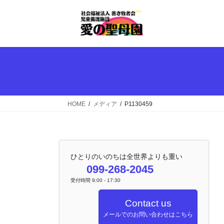
コ
ナ
ン
ビ
テ
ゲ
ン
ー
ツ
シ
へ
ョ
ス
ン
キ
に
ッ
移
HOME
メディア
P1130459
プ
動
ひとりのいのちは全世界よりも重い
099-268-2045
受付時間 9:00 - 17:30
Contact us
メールでのお問い合わせはこちら