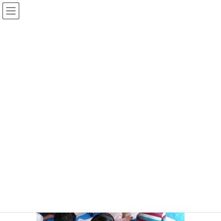
コ
ナ
ン
ビ
テ
ゲ
ン
ー
メディア
ツ
シ
へ
ョ
ス
ン
HOME
メディア
P1170419
キ
に
ッ
移
プ
動
2015年9月24日
/ 最終更新日時 :
2015年9月24日
P1170419