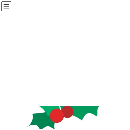
コ
ナ
ン
ビ
テ
ゲ
ン
ー
メディア
ツ
シ
へ
ョ
ス
ン
HOME
メディア
f0100
キ
に
ッ
移
プ
動
2013年11月11日
/ 最終更新日時 :
2013年11月11日
f0100