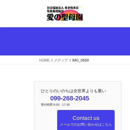
コ
ナ
ン
ビ
テ
ゲ
ン
ー
ツ
シ
へ
ョ
ス
ン
キ
に
ッ
移
HOME
メディア
IMG_0689
プ
動
ひとりのいのちは全世界よりも重い
099-268-2045
受付時間 9:00 - 17:30
Contact us
メールでのお問い合わせはこちら