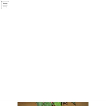
コ
ナ
ン
ビ
テ
ゲ
ン
ー
メディア
ツ
シ
へ
ョ
ス
ン
HOME
メディア
IMG_1969
キ
に
ッ
移
プ
動
2019年12月2日
/ 最終更新日時 :
2019年12月2日
IMG_1969