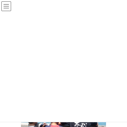
コ
ナ
ン
ビ
テ
ゲ
ン
ー
メディア
ツ
シ
へ
ョ
ス
ン
HOME
メディア
P1130860
キ
に
ッ
移
プ
動
2014年9月13日
/ 最終更新日時 :
2014年9月13日
P1130860