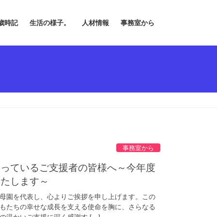
歳時記
生活の様子。
人材情報
事務室から
事務室から
さっているご支援者の皆様へ～今年度
いたします～
母園を代表し、心よりご挨拶を申し上げます。この
もたちの幸せな成長を支える使命を胸に、さらなる
温かいご支援に深く感謝す […]