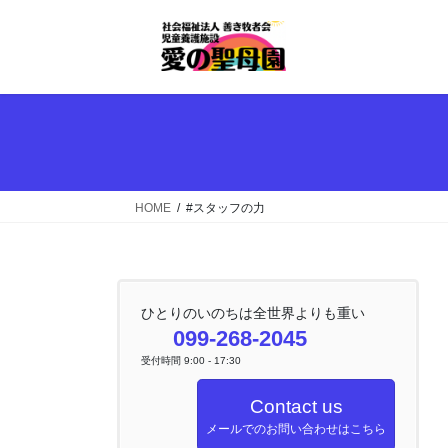
コ
ナ
ン
ビ
テ
ゲ
ン
ー
ツ
シ
へ
ョ
ス
ン
キ
に
ッ
移
HOME
#スタッフの力
プ
動
ひとりのいのちは全世界よりも重い
099-268-2045
受付時間 9:00 - 17:30
Contact us
メールでのお問い合わせはこちら