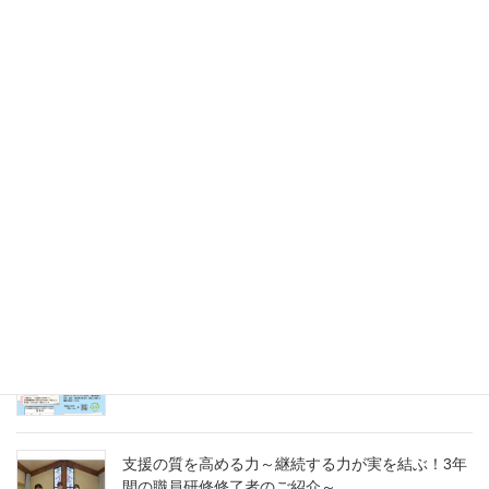
2025年5月31日
未来のキャリアを探そう！令和８年度（2026年）
採用 愛の聖母園インターンシップ＆採用試験
2025年5月31日
愛の聖母園を支えてくださっているご支援者の皆
様へ～今年度もどうぞよろしくお願いいたします
～
2025年4月7日
急募パート募集しています：保育補助職員 （勤
務開始日4月1日）
2025年3月14日
支援の質を高める力～継続する力が実を結ぶ！3年
間の職員研修修了者のご紹介～