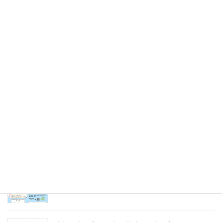
令和7年8月9日（土）
2025年5月31日
未来のキャリアを探そう！令和８年度（2026年）
採用 愛の聖母園インターンシップ＆採用試験
2025年5月31日
愛の聖母園を支えてくださっているご支援者の皆
様へ～今年度もどうぞよろしくお願いいたします
～
2025年4月7日
急募パート募集しています：保育補助職員 （勤
務開始日4月1日）
2025年3月14日