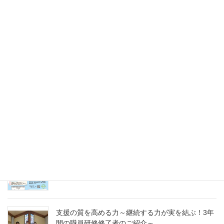
2025年5月31日
未来のキャリアを探そう！令和８年度（2026年）
採用 愛の聖母園インターンシップ＆採用試験
2025年5月31日
愛の聖母園を支えてくださっているご支援者の皆
様へ～今年度もどうぞよろしくお願いいたします
～
2025年4月7日
急募パート募集しています：保育補助職員 （勤
務開始日4月1日）
2025年3月14日
支援の質を高める力～継続する力が実を結ぶ！3年
間の職員研修修了者のご紹介～