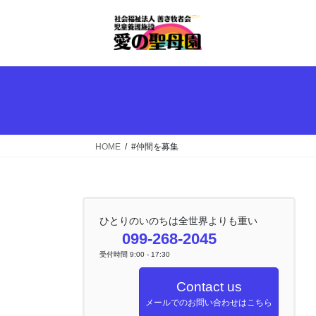
コ
ナ
ン
ビ
テ
ゲ
ン
ー
ツ
シ
へ
ョ
ス
ン
キ
に
ッ
移
HOME
#仲間を募集
プ
動
ひとりのいのちは全世界よりも重い
099-268-2045
受付時間 9:00 - 17:30
Contact us
メールでのお問い合わせはこちら