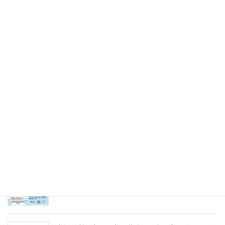
令和7年8月9日（土）
2025年5月31日
未来のキャリアを探そう！令和８年度（2026年）
採用 愛の聖母園インターンシップ＆採用試験
2025年5月31日
愛の聖母園を支えてくださっているご支援者の皆
様へ～今年度もどうぞよろしくお願いいたします
～
2025年4月7日
急募パート募集しています：保育補助職員 （勤
務開始日4月1日）
2025年3月14日