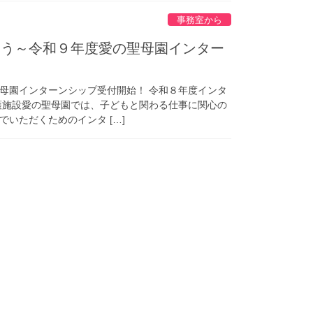
事務室から
よう～令和９年度愛の聖母園インター
母園インターンシップ受付開始！ 令和８年度インタ
護施設愛の聖母園では、子どもと関わる仕事に関心の
いただくためのインタ […]