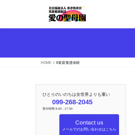
コ
ナ
ン
ビ
テ
ゲ
ン
ー
ツ
シ
へ
ョ
ス
ン
キ
に
ッ
移
HOME
#家庭養護体験
プ
動
ひとりのいのちは全世界よりも重い
099-268-2045
受付時間 9:00 - 17:30
Contact us
メールでのお問い合わせはこちら