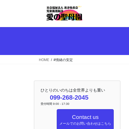
コ
ナ
ン
ビ
テ
ゲ
ン
ー
ツ
シ
へ
ョ
ス
ン
キ
に
ッ
移
HOME
#情緒の安定
プ
動
ひとりのいのちは全世界よりも重い
099-268-2045
受付時間 9:00 - 17:30
Contact us
メールでのお問い合わせはこちら