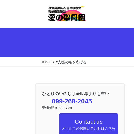
コ
ナ
ン
ビ
テ
ゲ
ン
ー
ツ
シ
へ
ョ
ス
ン
キ
に
ッ
移
HOME
#支援の輪を広げる
プ
動
ひとりのいのちは全世界よりも重い
099-268-2045
受付時間 9:00 - 17:30
Contact us
メールでのお問い合わせはこちら