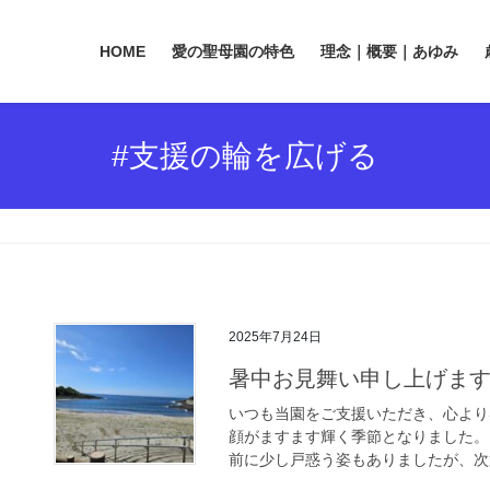
HOME
愛の聖母園の特色
理念｜概要｜あゆみ
#支援の輪を広げる
2025年7月24日
暑中お見舞い申し上げま
いつも当園をご支援いただき、心より
顔がますます輝く季節となりました。
前に少し戸惑う姿もありましたが、次第