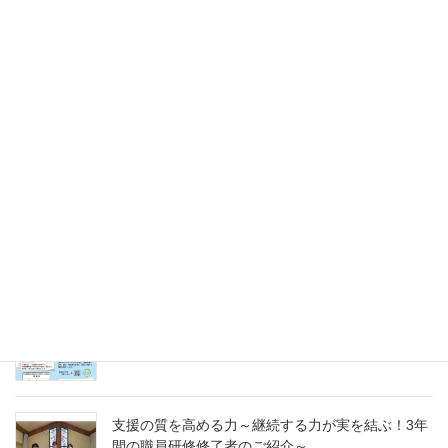
2025年5月31日
未来のキャリアを探そう！令和８年度（2026年）
採用 愛の聖母園インターンシップ＆採用試験
2025年5月31日
愛の聖母園を支えてくださっているご支援者の皆
様へ～今年度もどうぞよろしくお願いいたします
～
2025年4月7日
急募パート募集しています：保育補助職員 （勤
務開始日4月1日）
2025年3月14日
支援の質を高める力～継続する力が実を結ぶ！3年
間の職員研修修了者のご紹介～