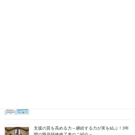
2025年5月31日
未来のキャリアを探そう！令和８年度（2026年）
採用 愛の聖母園インターンシップ＆採用試験
2025年5月31日
愛の聖母園を支えてくださっているご支援者の皆
様へ～今年度もどうぞよろしくお願いいたします
～
2025年4月7日
急募パート募集しています：保育補助職員 （勤
務開始日4月1日）
2025年3月14日
支援の質を高める力～継続する力が実を結ぶ！3年
間の職員研修修了者のご紹介～