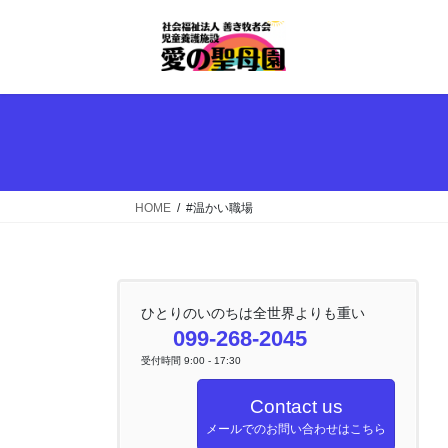
コ
ナ
ン
ビ
テ
ゲ
ン
ー
ツ
シ
へ
ョ
ス
ン
キ
に
ッ
移
HOME
#温かい職場
プ
動
ひとりのいのちは全世界よりも重い
099-268-2045
受付時間 9:00 - 17:30
Contact us
メールでのお問い合わせはこちら