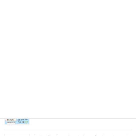
令和7年8月9日（土）
2025年5月31日
未来のキャリアを探そう！令和８年度（2026年）
採用 愛の聖母園インターンシップ＆採用試験
2025年5月31日
愛の聖母園を支えてくださっているご支援者の皆
様へ～今年度もどうぞよろしくお願いいたします
～
2025年4月7日
急募パート募集しています：保育補助職員 （勤
務開始日4月1日）
2025年3月14日