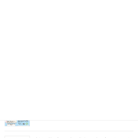
令和7年8月9日（土）
2025年5月31日
未来のキャリアを探そう！令和８年度（2026年）
採用 愛の聖母園インターンシップ＆採用試験
2025年5月31日
愛の聖母園を支えてくださっているご支援者の皆
様へ～今年度もどうぞよろしくお願いいたします
～
2025年4月7日
急募パート募集しています：保育補助職員 （勤
務開始日4月1日）
2025年3月14日