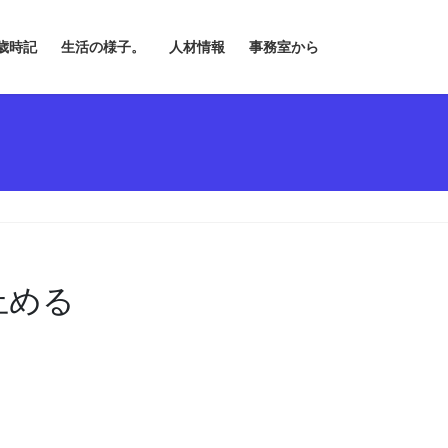
歳時記
生活の様子。
人材情報
事務室から
止める