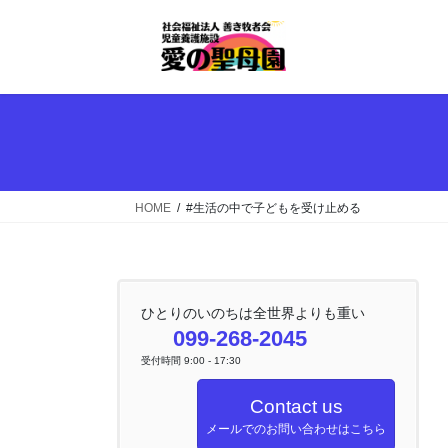
コ
ナ
ン
ビ
テ
ゲ
ン
ー
ツ
シ
へ
ョ
ス
ン
キ
に
ッ
移
HOME
#生活の中で子どもを受け止める
プ
動
ひとりのいのちは全世界よりも重い
099-268-2045
受付時間 9:00 - 17:30
Contact us
メールでのお問い合わせはこちら