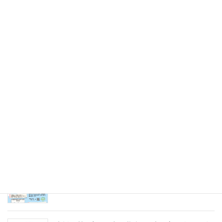
令和7年8月9日（土）
2025年5月31日
未来のキャリアを探そう！令和８年度（2026年）
採用 愛の聖母園インターンシップ＆採用試験
2025年5月31日
愛の聖母園を支えてくださっているご支援者の皆
様へ～今年度もどうぞよろしくお願いいたします
～
2025年4月7日
急募パート募集しています：保育補助職員 （勤
務開始日4月1日）
2025年3月14日