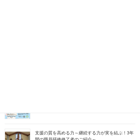
2025年5月31日
未来のキャリアを探そう！令和８年度（2026年）
採用 愛の聖母園インターンシップ＆採用試験
2025年5月31日
愛の聖母園を支えてくださっているご支援者の皆
様へ～今年度もどうぞよろしくお願いいたします
～
2025年4月7日
急募パート募集しています：保育補助職員 （勤
務開始日4月1日）
2025年3月14日
支援の質を高める力～継続する力が実を結ぶ！3年
間の職員研修修了者のご紹介～