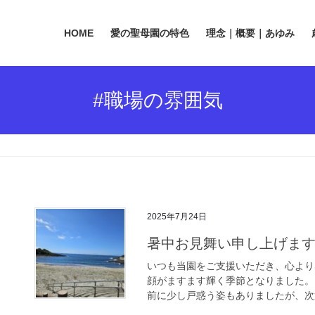
HOME
愛の聖母園の特色
理念｜概要｜あゆみ
#職場の雰囲気
2025年7月24日
暑中お見舞い申し上げま
いつも当園をご支援いただき、心より
顔がますます輝く季節となりました。
前に少し戸惑う姿もありましたが、次第