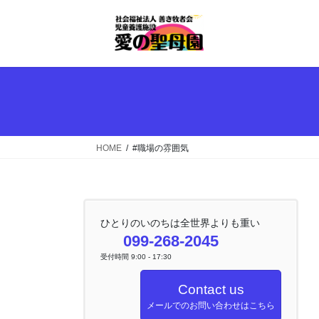
コ
ナ
ン
ビ
テ
ゲ
ン
ー
ツ
シ
へ
ョ
ス
ン
キ
に
ッ
移
HOME
#職場の雰囲気
プ
動
ひとりのいのちは全世界よりも重い
099-268-2045
受付時間 9:00 - 17:30
Contact us
メールでのお問い合わせはこちら