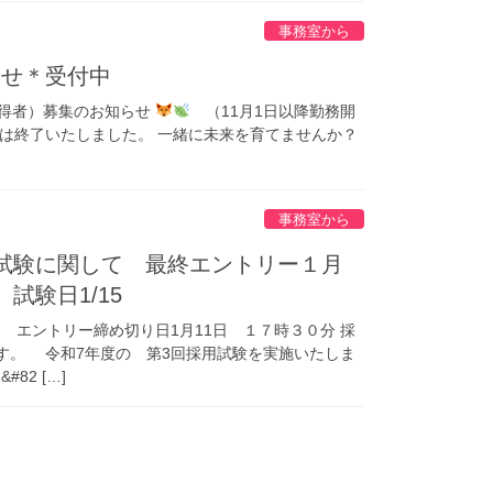
事務室から
らせ＊受付中
取得者）募集のお知らせ
（11月1日以降勤務開
は終了いたしました。 一緒に未来を育てませんか？
事務室から
試験に関して 最終エントリー１月
試験日1/15
 エントリー締め切り日1月11日 １７時３０分 採
ます。 令和7年度の 第3回採用試験を実施いたしま
82 […]