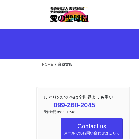
コ
ナ
ン
ビ
テ
ゲ
ン
ー
ツ
シ
へ
ョ
ス
ン
キ
に
ッ
移
HOME
育成支援
プ
動
ひとりのいのちは全世界よりも重い
099-268-2045
受付時間 9:00 - 17:30
Contact us
メールでのお問い合わせはこちら