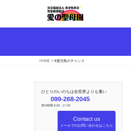
コ
ナ
ン
ビ
テ
ゲ
ン
ー
ツ
シ
へ
ョ
ス
ン
キ
に
ッ
移
HOME
#鹿児島のチャンス
プ
動
ひとりのいのちは全世界よりも重い
099-268-2045
受付時間 9:00 - 17:30
Contact us
メールでのお問い合わせはこちら