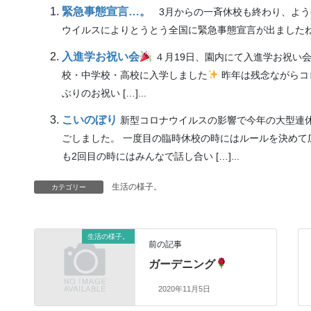
緊急事態宣言…。
3月からの一斉休校も終わり、よう
ウイルスによりとうとう全国に緊急事態宣言が出ました
入進学お祝い会
４月19日、園内にて入進学お祝い
校・中学校・高校に入学しました
昨年は残念ながらコ
ぶりのお祝い […]...
こいのぼり
新型コロナウイルスの影響で今年の大型連
ごしました。 一度目の臨時休校の時にはルールを決めて
も2回目の時にはみんなで話し合い […]...
生活の様子。
カテゴリー
生活の様子。
前の記事
ガーデニング
2020年11月5日