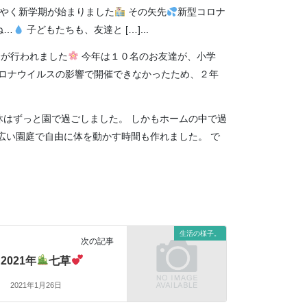
やく新学期が始まりました
その矢先
新型コロナ
ね…
子どもたちも、友達と […]...
会が行われました
今年は１０名のお友達が、小学
ロナウイルスの影響で開催できなかったため、２年
休はずっと園で過ごしました。 しかもホームの中で過
広い園庭で自由に体を動かす時間も作れました。 で
生活の様子。
次の記事
2021年
七草
2021年1月26日