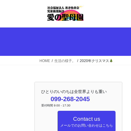
コ
ナ
ン
ビ
テ
ゲ
ン
ー
ツ
シ
へ
ョ
ス
ン
キ
に
ッ
移
HOME
生活の様子。
2020年クリスマス
プ
動
ひとりのいのちは全世界よりも重い
099-268-2045
受付時間 9:00 - 17:30
Contact us
メールでのお問い合わせはこちら