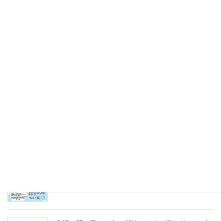
令和7年8月9日（土）
2025年5月31日
未来のキャリアを探そう！令和８年度（2026年）
採用 愛の聖母園インターンシップ＆採用試験
2025年5月31日
愛の聖母園を支えてくださっているご支援者の皆
様へ～今年度もどうぞよろしくお願いいたします
～
2025年4月7日
急募パート募集しています：保育補助職員 （勤
務開始日4月1日）
2025年3月14日